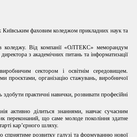
ж Київським фаховим коледжом прикладних наук та
нтів коледжу. Від компанії «ОЛТЕКС» меморандум
 директора з академічних питань та інформатизації
виробничим сектором і освітнім середовищем.
ими про
є
ктами, організацію стажувань, виробничої
 здобути практичні навички, розвивати професійні
ія активно ділиться знаннями, навчає сучасним
ик переконаний, що саме молоде покоління здатне
тарті кар’єрного шляху.
 що сприятиме розвитку галузі та формуванню нової