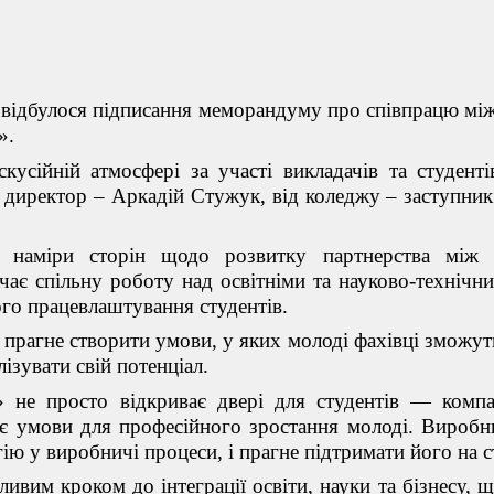
 відбулося підписання меморандуму про співпрацю мі
».
кусійній атмосфері за участі викладачів та студе
 директор – Аркадій Стужук, від коледжу – заступник
 наміри сторін щодо розвитку партнерства між 
ає спільну роботу над освітніми та науково-технічн
го працевлаштування студентів.
агне створити умови, у яких молоді фахівці зможуть
лізувати свій потенціал.
не просто відкриває двері для студентів — компан
ює умови для професійного зростання молоді. Виробн
ію у виробничі процеси, і прагне підтримати його на с
ливим кроком до інтеграції освіти, науки та бізнесу,