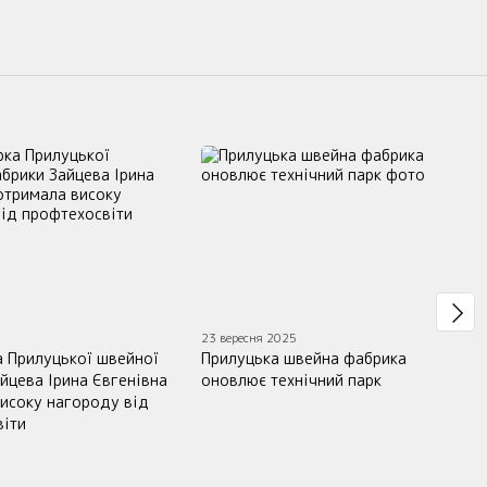
5
23 вересня 2025
 Прилуцької швейної
Прилуцька швейна фабрика
йцева Ірина Євгенівна
оновлює технічний парк
исоку нагороду від
віти