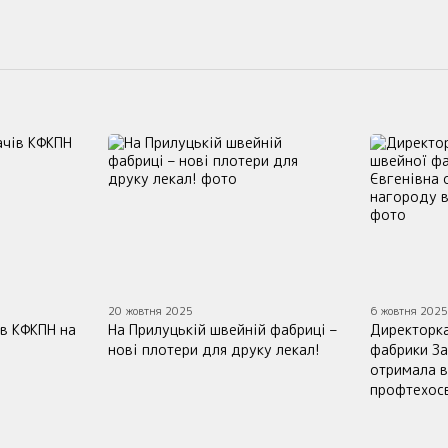
20 жовтня 2025
6 жовтня 202
в КФКПН на
На Прилуцькій швейній фабриці –
Директорка
нові плотери для друку лекал!
фабрики За
отримала в
профтехос