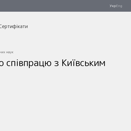
Укр
Eng
Сертифікати
них наук
 співпрацю з Київським