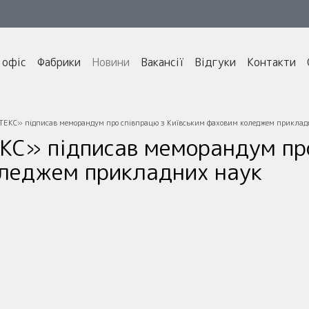
 офіс
Фабрики
Новини
Вакансії
Відгуки
Контакти
ЕКС» підписав меморандум про співпрацю з Київським фаховим коледжем приклад
С» підписав меморандум про
леджем прикладних наук