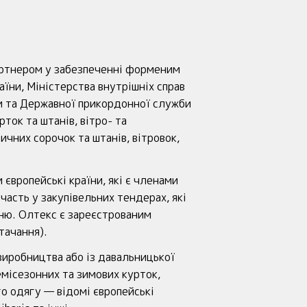
артнером у забезпеченні форменим
їни, Міністерства внутрішніх справ
ни та Державної прикордонної служби
ток та штанів, вітро- та
ичних сорочок та штанів, вітровок,
європейські країни, які є членами
часть у закупівельних тендерах, які
ню. Олтекс є зареєстрованим
тачання).
виробництва або із давальницької
емісезонних та зимових курток,
го одягу — відомі європейські