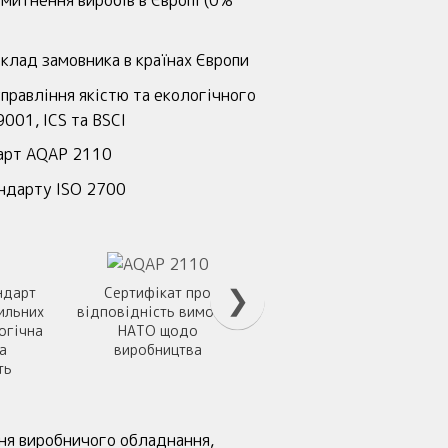
митнення виробів в Європі (0%
клад замовника в країнах Європи
правління якістю та екологічного
001, ICS та BSCI
дарт AQAP 2110
андарту ISO 2700
Соціальний ау
❯
ндарт
Сертифікат про
відповідності
ильних
відповідність вимогам
сталого розви
огічна
НАТО щодо
а
виробництва
ть
ня виробничого обладнання,