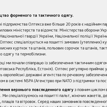
цтво форменого та тактичного одягу.
і підприємства Олтекса вже більше 20 років є надійним п
илових міністерств та відомств: Міністерства оборони Укра
 Національної гвардії України, Національної поліції Украї
 Олтекс спеціалізується на пошитті зимових (утеплених) кур
хисних курткок та штанів, польових сорочок та штанів, такт
о одягу та термобілизни.
оці ми почали співпрацю із забезпечення тактичним одягом 
товська Республіка, Естонія). Олтекс регулярно приймає у
ь європейські державні агентства по речовому забезпечен
ом в системі NSPA (Агенстрво при NATO з підтримки та пос
лення верхнього повсякденного одягу
з повним циклом 
. Ми спеціалізуємось на пошитті пальт, жіночих жакетів, д
, плащів та вітровок. Серед наших замовників повсякденно