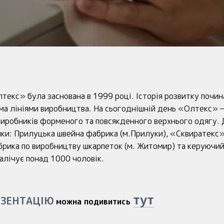
текс» була заснована в 1999 році. Історія розвитку почина
ма лініями виробництва. На сьогоднішній день «Олтекс» —
виробників форменого та повсякденного верхнього одягу. 
ки: Прилуцька швейна фабрика (м.Прилуки), «Сквиратекс» 
брика по виробництву шкарпеток (м. Житомир) та керуючий о
налічує понад 1000 чоловік.
тут
ЕЗЕНТАЦІЮ
можна подивитись