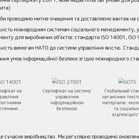
ння сертифікату EUR 1, який надає пільгові умови для роз
мита)
еби проводимо митне очищення та доставляємо вантаж на с
дність міжнародним системам соціального менеджменту, у
енту для виробничих об'єктів: стандарти ISO 14001, ISO 9
дність вимогам НАТО до системи управління якістю. Стан
ння умов інформаційної безпеки згідно міжнародного ст
тифікат на
Сертифікат на систему
Глобальний ста
равління
управління
органічних текст
логічними
інформаційною
матеріалів: екол
истемами
безпекою
та соціальн
відповідніс
е сучасне виробництво. Ми регулярно проводимо оновлен