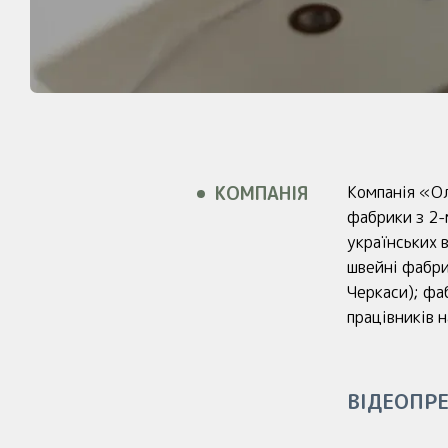
КОМПАНІЯ
Компанія «Ол
фабрики з 2-
українських 
швейні фабри
Черкаси); фа
працівників 
ВІДЕОПР