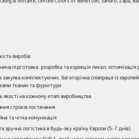
adig & Voltaire, United Colors of Benetton, Sandro, Zapa, Bal
кість виробів
нича підготовка: розробка та корекція лекал, оптимізація 
та закупка комплектуючих. багаторічна співпраця із європе
ками тканин та фурнітури
ь якості на кожному етапі виробництва
ння строків постачання
йна та чітка комунікація
а зручна логістика в будь-яку країну Європи (5-7 днів)