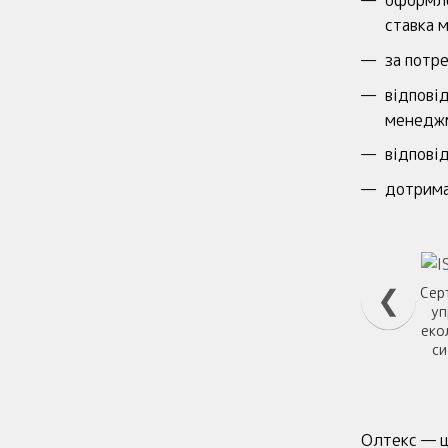
оформле
ставка 
за потр
відпові
менеджм
відпові
дотрима
❮
Сер
уп
еко
с
Олтекс — ц