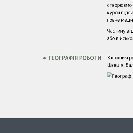
створюємо 
курси підв
повне меди
Частину ві
або військ
ГЕОГРАФІЯ РОБОТИ
З кожним р
Швеція, Бал