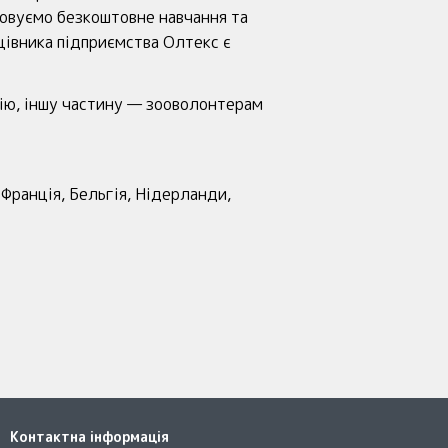
зовуємо безкоштовне навчання та
цівника підприємства Олтекс є
цію, іншу частину — зооволонтерам
Франція, Бельгія, Нідерланди,
Контактна інформація