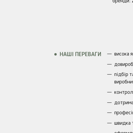
бренди: Z
НАШІ ПЕРЕВАГИ
висока я
довироб
підбір 
виробни
контрол
дотрима
професі
швидка т