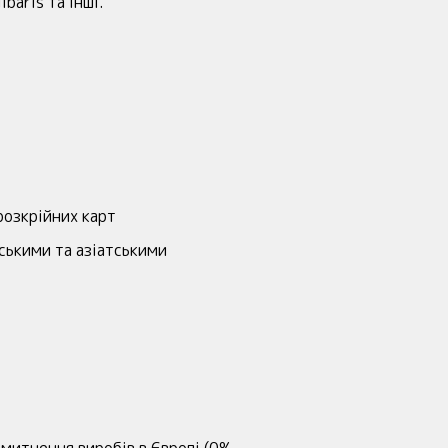
ibaris та інші.
розкрійних карт
йськими та азіатськими