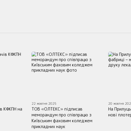
22 жовтня 2025
20 жовтня 20
в КФКПН на
ТОВ «ОЛТЕКС» підписав
На Прилуць
меморандум про співпрацю з
нові плоте
Київським фаховим коледжем
прикладних наук