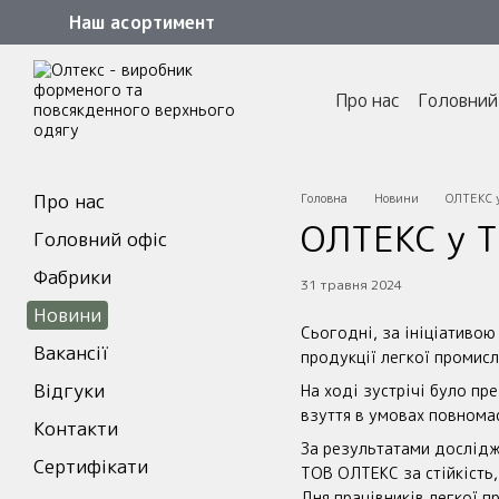
Перейти до основного контенту
Наш асортимент
Про нас
Головний
Про нас
Головна
Новини
ОЛТЕКС у
ОЛТЕКС у Т
Головний офіс
Фабрики
31 травня 2024
Новини
С
ьогодні, за ініціативою
Вакансії
продукції легкої промис
Відгуки
На ході зустрічі було пр
взуття в умовах повнома
Контакти
За результатами дослідж
Сертифікати
ТОВ ОЛТЕКС за стійкість,
Дня працівників легкої п