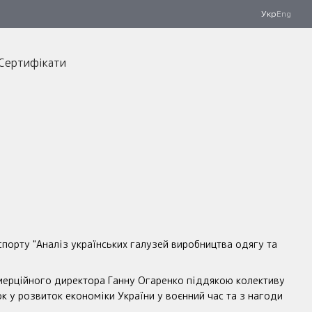
Укр
Eng
Сертифікати
спорту "Аналіз українських галузей виробництва одягу та
мерційного директора Ганну Огаренко піддякою колективу
к у розвиток економіки України у воєнний час та з нагоди