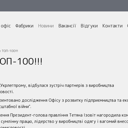
 офіс
Фабрики
Новини
Вакансії
Відгуки
Контакти
 ТОП-100!!!
ОП-100!!!
 Укрлегпрому, відбулася зустріч партнерів з виробництва
ловості.
езентовано дослідження Офісу з розвитку підприємництва та ек
сштабної війни".
ення Президент-голова правління Тетяна Ізовіт нагородила ко
 сумлінну працю, лідерство у виробництві одягу і вагомий внесо
ромисловості.