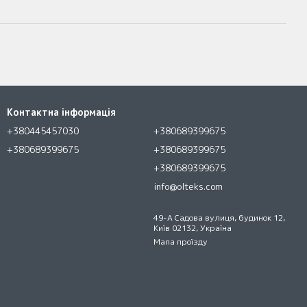
Контактна інформація
+380445457030
+380689399675
+380689399675
+380689399675
+380689399675
info@olteks.com
49-A Cадова вулиця, будинок 12,
Київ 02132, Україна
Мапа проїзду