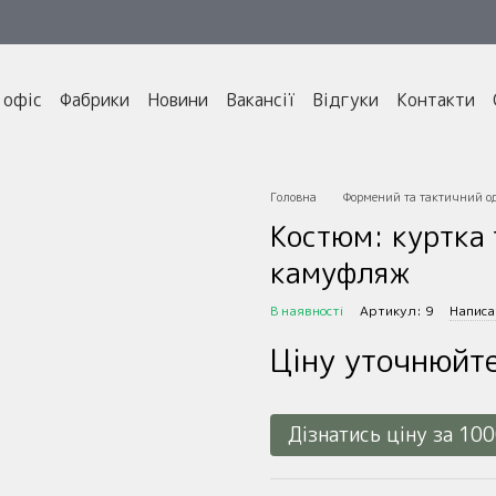
 офіс
Фабрики
Новини
Вакансії
Відгуки
Контакти
Головна
Формений та тактичний о
Костюм: куртка т
камуфляж
В наявності
Артикул: 9
Написа
Ціну уточнюйт
Дізнатись ціну за 10