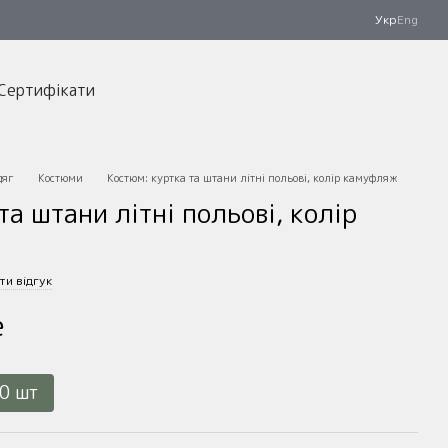
Укр
Eng
Сертифікати
дяг
Костюми
Костюм: куртка та штани літні польові, колір камуфляж
а штани літні польові, колір
ти відгук
е
00 шт